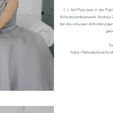
(...) Auf Platz zwei in der P
Koloraturenfeuerwerk, Andreja Zi
der die virtuosen Anforderunge
gela
Fa
https://fabiuskulturscho