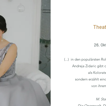
Theat
26. Ok
(...) in den populärsten Ro
Andreja Zidaric gibt 
als Kolorat
sondern erzählt eind
von ihrem 
M. Sta
Die Opernwelt, 