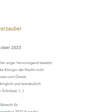
erzauber
tober 2023
llen sogar hervorragend besetzt:
die Königin der Nacht nicht
euse vom Dienst,
ringlich und textdeutlich
Schicksal; (...)
llknecht für
Dezember 2023 Ausgabe