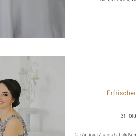
Erfrische
31- Ok
(...) Andreja Zidaric hat als K