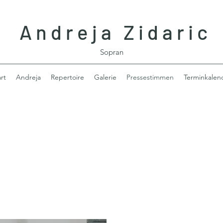
A n d r e j a Z i d a r i c
Sopran
rt
Andreja
Repertoire
Galerie
Pressestimmen
Terminkalen